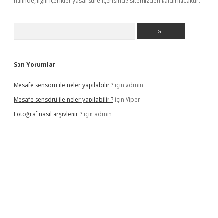
halinde, ilgili içerikler yasal süre içerisinde sitemizden kaldırılacaktır.
Arama
Son Yorumlar
Mesafe sensörü ile neler yapılabilir ?
için
admin
Mesafe sensörü ile neler yapılabilir ?
için
Viper
Fotoğraf nasıl arşivlenir ?
için
admin
etexper güncel
ilbet yeni giriş adresi
betexper