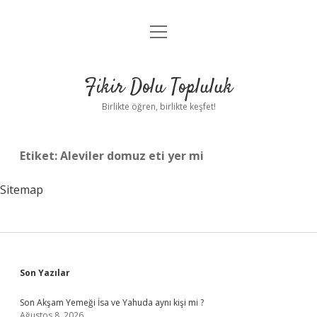
menüyü
Anasayfa
aç
Gizlilik Politikası
Fikir Dolu Topluluk
Yasal Uyarı
Birlikte öğren, birlikte keşfet!
Hakkımızda
Etiket:
Aleviler domuz eti yer mi
Sitemap
Sidebar
Son Yazılar
Son Akşam Yemeği İsa ve Yahuda aynı kişi mi ?
Ağustos 8, 2026