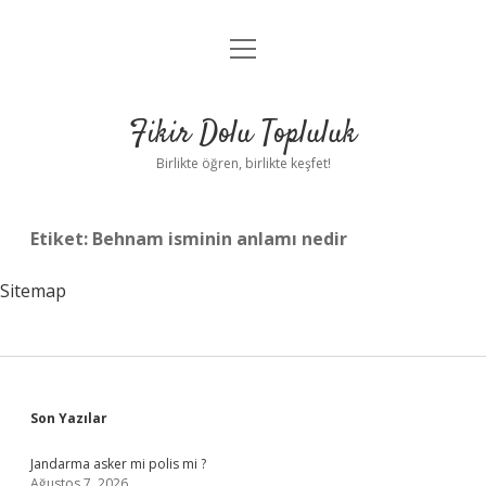
menüyü
Anasayfa
aç
Gizlilik Politikası
Fikir Dolu Topluluk
Yasal Uyarı
Birlikte öğren, birlikte keşfet!
Hakkımızda
Etiket:
Behnam isminin anlamı nedir
Sitemap
Sidebar
Son Yazılar
Jandarma asker mi polis mi ?
Ağustos 7, 2026