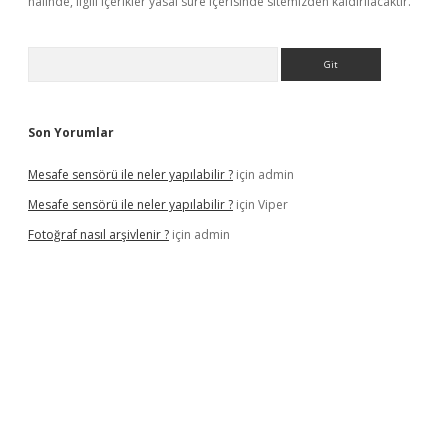
halinde, ilgili içerikler yasal süre içerisinde sitemizden kaldırılacaktır.
Arama
Son Yorumlar
Mesafe sensörü ile neler yapılabilir ?
için
admin
Mesafe sensörü ile neler yapılabilir ?
için
Viper
Fotoğraf nasıl arşivlenir ?
için
admin
texper güncel
ilbet yeni giriş adresi
betexper