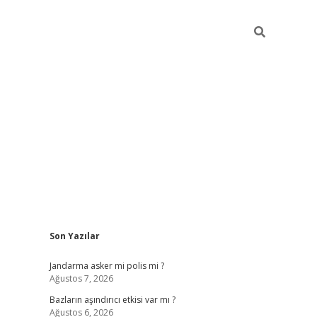
Sidebar
Son Yazılar
betexper g
Jandarma asker mi polis mi ?
Ağustos 7, 2026
Bazların aşındırıcı etkisi var mı ?
Ağustos 6, 2026