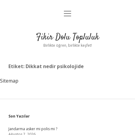
menüyü
Anasayfa
aç
Gizlilik Politikası
Fikir Dolu Topluluk
Yasal Uyarı
Birlikte öğren, birlikte keşfet!
Hakkımızda
Etiket:
Dikkat nedir psikolojide
Sitemap
Sidebar
Son Yazılar
Jandarma asker mi polis mi ?
Ağustos 7, 2026