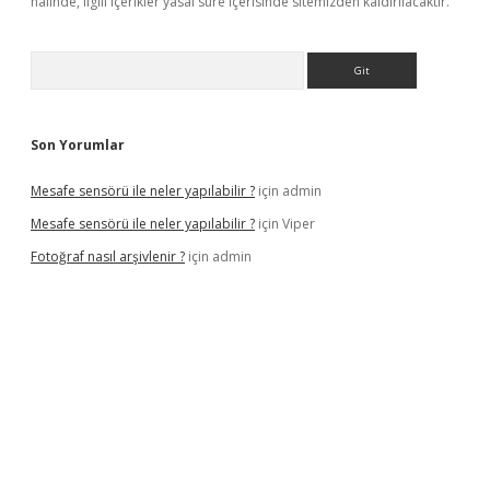
halinde, ilgili içerikler yasal süre içerisinde sitemizden kaldırılacaktır.
Arama
Son Yorumlar
Mesafe sensörü ile neler yapılabilir ?
için
admin
Mesafe sensörü ile neler yapılabilir ?
için
Viper
Fotoğraf nasıl arşivlenir ?
için
admin
etexper güncel
ilbet yeni giriş adresi
betexper