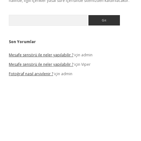
halinde, ilgili içerikler yasal süre içerisinde sitemizden kaldırılacaktır.
Arama
Son Yorumlar
Mesafe sensörü ile neler yapılabilir ?
için
admin
Mesafe sensörü ile neler yapılabilir ?
için
Viper
Fotoğraf nasıl arşivlenir ?
için
admin
texper güncel
ilbet yeni giriş adresi
betexper