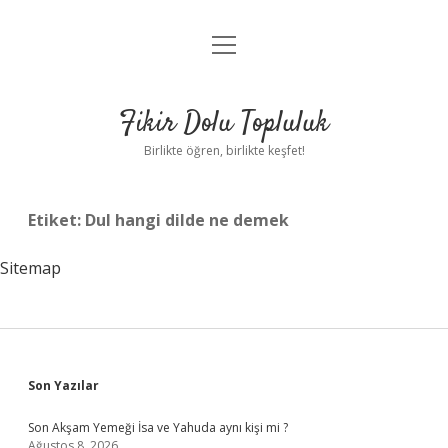
menüyü
Anasayfa
aç
Gizlilik Politikası
Fikir Dolu Topluluk
Yasal Uyarı
Birlikte öğren, birlikte keşfet!
Hakkımızda
Etiket:
Dul hangi dilde ne demek
Sitemap
Sidebar
Son Yazılar
Son Akşam Yemeği İsa ve Yahuda aynı kişi mi ?
Ağustos 8, 2026