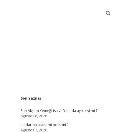
Sidebar
Son Yazılar
betexper g
Son Akşam Yemeği İsa ve Yahuda aynı kişi mi ?
Ağustos 8, 2026
Jandarma asker mi polis mi ?
Ağustos 7, 2026