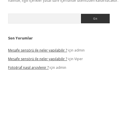
halinde, ilgili içerikler yasal süre içerisinde sitemizden kaldırılacaktır.
Arama
Son Yorumlar
Mesafe sensörü ile neler yapılabilir ?
için
admin
Mesafe sensörü ile neler yapılabilir ?
için
Viper
Fotoğraf nasıl arşivlenir ?
için
admin
etexper güncel
ilbet yeni giriş adresi
betexper