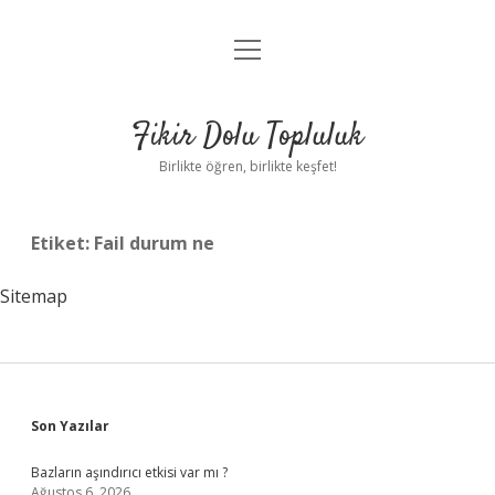
menüyü
Anasayfa
aç
Gizlilik Politikası
Fikir Dolu Topluluk
Yasal Uyarı
Birlikte öğren, birlikte keşfet!
Hakkımızda
Etiket:
Fail durum ne
Sitemap
Sidebar
Son Yazılar
Bazların aşındırıcı etkisi var mı ?
Ağustos 6, 2026