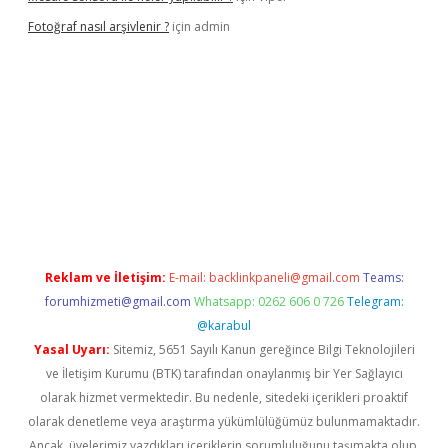
Fotoğraf nasıl arşivlenir ?
için
admin
etexper güncel
ilbet yeni giriş adresi
betexper
Reklam ve İletişim:
E-mail:
backlinkpaneli@gmail.com
Teams:
forumhizmeti@gmail.com
Whatsapp: 0262 606 0 726
Telegram:
@karabul
Yasal Uyarı:
Sitemiz, 5651 Sayılı Kanun gereğince Bilgi Teknolojileri
ve İletişim Kurumu (BTK) tarafından onaylanmış bir Yer Sağlayıcı
olarak hizmet vermektedir. Bu nedenle, sitedeki içerikleri proaktif
olarak denetleme veya araştırma yükümlülüğümüz bulunmamaktadır.
Ancak, üyelerimiz yazdıkları içeriklerin sorumluluğunu taşımakta olup,