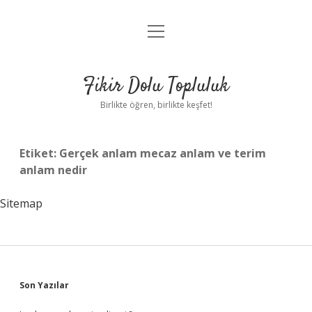
menüyü
Anasayfa
aç
Gizlilik Politikası
Fikir Dolu Topluluk
Yasal Uyarı
Birlikte öğren, birlikte keşfet!
Hakkımızda
Etiket:
Gerçek anlam mecaz anlam ve terim
anlam nedir
Sitemap
Sidebar
Son Yazılar