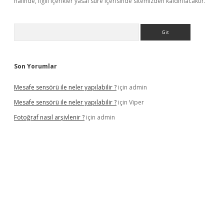
halinde, ilgili içerikler yasal süre içerisinde sitemizden kaldırılacaktır.
Arama
Son Yorumlar
Mesafe sensörü ile neler yapılabilir ?
için
admin
Mesafe sensörü ile neler yapılabilir ?
için
Viper
Fotoğraf nasıl arşivlenir ?
için
admin
etexper güncel
ilbet yeni giriş adresi
betexper