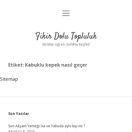
menüyü
Anasayfa
aç
Gizlilik Politikası
Fikir Dolu Topluluk
Yasal Uyarı
Birlikte öğren, birlikte keşfet!
Hakkımızda
Etiket:
Kabuklu kepek nasıl geçer
Sitemap
Sidebar
Son Yazılar
Son Akşam Yemeği İsa ve Yahuda aynı kişi mi ?
Ağustos 8, 2026