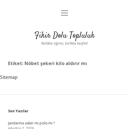
menüyü
Anasayfa
aç
Gizlilik Politikası
Fikir Dolu Topluluk
Yasal Uyarı
Birlikte öğren, birlikte keşfet!
Hakkımızda
Etiket:
Nöbet şekeri kilo aldırır mı
Sitemap
Sidebar
Son Yazılar
Jandarma asker mi polis mi ?
Ağustos 7, 2026