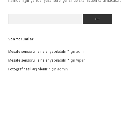
halinde, ilgili içerikler yasal süre içerisinde sitemizden kaldırılacaktır.
Arama
Son Yorumlar
Mesafe sensörü ile neler yapılabilir ?
için
admin
Mesafe sensörü ile neler yapılabilir ?
için
Viper
Fotoğraf nasıl arşivlenir ?
için
admin
texper güncel
ilbet yeni giriş adresi
betexper