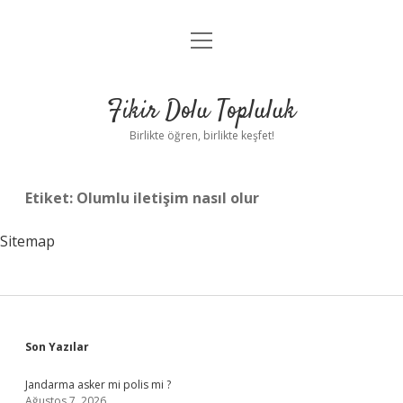
menüyü
Anasayfa
aç
Gizlilik Politikası
Fikir Dolu Topluluk
Yasal Uyarı
Birlikte öğren, birlikte keşfet!
Hakkımızda
Etiket:
Olumlu iletişim nasıl olur
Sitemap
Sidebar
Son Yazılar
Jandarma asker mi polis mi ?
Ağustos 7, 2026