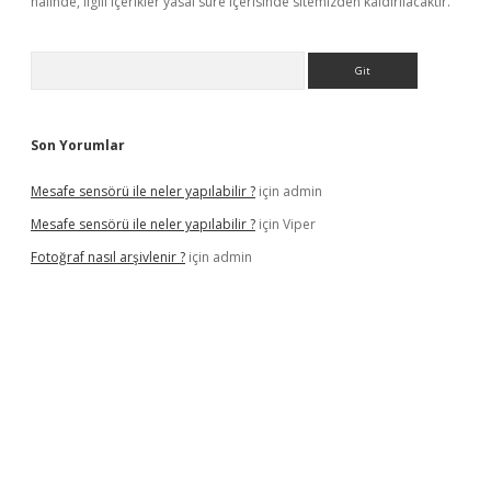
halinde, ilgili içerikler yasal süre içerisinde sitemizden kaldırılacaktır.
Arama
Son Yorumlar
Mesafe sensörü ile neler yapılabilir ?
için
admin
Mesafe sensörü ile neler yapılabilir ?
için
Viper
Fotoğraf nasıl arşivlenir ?
için
admin
texper güncel
ilbet yeni giriş adresi
betexper