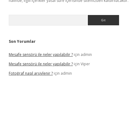
halinde, ilgili içerikler yasal süre içerisinde sitemizden kaldırılacaktır.
Arama
Son Yorumlar
Mesafe sensörü ile neler yapılabilir ?
için
admin
Mesafe sensörü ile neler yapılabilir ?
için
Viper
Fotoğraf nasıl arşivlenir ?
için
admin
etexper güncel
ilbet yeni giriş adresi
betexper