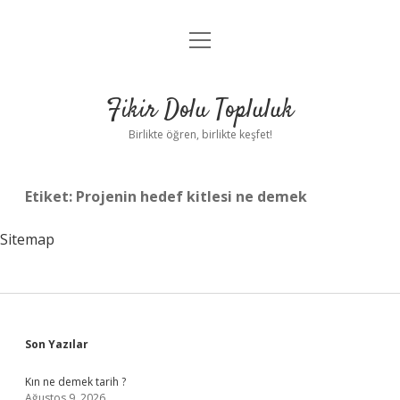
menüyü
Anasayfa
aç
Gizlilik Politikası
Fikir Dolu Topluluk
Yasal Uyarı
Birlikte öğren, birlikte keşfet!
Hakkımızda
Etiket:
Projenin hedef kitlesi ne demek
Sitemap
Sidebar
Son Yazılar
Kın ne demek tarih ?
Ağustos 9, 2026