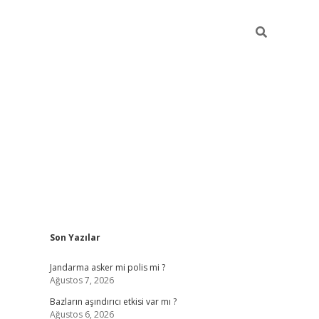
Sidebar
Son Yazılar
betexper g
Jandarma asker mi polis mi ?
Ağustos 7, 2026
Bazların aşındırıcı etkisi var mı ?
Ağustos 6, 2026