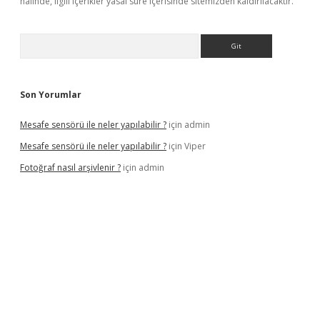
halinde, ilgili içerikler yasal süre içerisinde sitemizden kaldırılacaktır.
Arama
Son Yorumlar
Mesafe sensörü ile neler yapılabilir ?
için
admin
Mesafe sensörü ile neler yapılabilir ?
için
Viper
Fotoğraf nasıl arşivlenir ?
için
admin
texper güncel
ilbet yeni giriş adresi
betexper