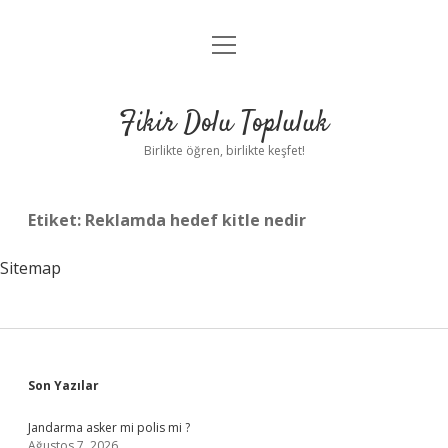
menüyü
Anasayfa
aç
Gizlilik Politikası
Fikir Dolu Topluluk
Yasal Uyarı
Birlikte öğren, birlikte keşfet!
Hakkımızda
Etiket:
Reklamda hedef kitle nedir
Sitemap
Sidebar
Son Yazılar
Jandarma asker mi polis mi ?
Ağustos 7, 2026