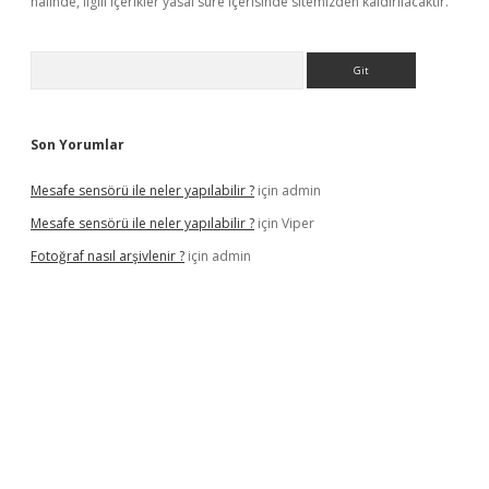
halinde, ilgili içerikler yasal süre içerisinde sitemizden kaldırılacaktır.
Arama
Son Yorumlar
Mesafe sensörü ile neler yapılabilir ?
için
admin
Mesafe sensörü ile neler yapılabilir ?
için
Viper
Fotoğraf nasıl arşivlenir ?
için
admin
texper güncel
ilbet yeni giriş adresi
betexper