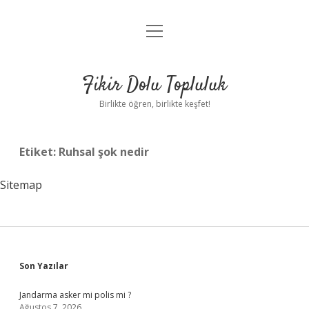
menüyü
Anasayfa
aç
Gizlilik Politikası
Fikir Dolu Topluluk
Yasal Uyarı
Birlikte öğren, birlikte keşfet!
Hakkımızda
Etiket:
Ruhsal şok nedir
Sitemap
Sidebar
Son Yazılar
Jandarma asker mi polis mi ?
Ağustos 7, 2026