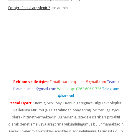
Fotoğraf nasıl arşivlenir ?
için
admin
texper güncel
ilbet yeni giriş adresi
betexper
Reklam ve İletişim:
E-mail:
backlinkpaneli@gmail.com
Teams:
forumhizmeti@gmail.com
Whatsapp: 0262 606 0 726
Telegram:
@karabul
Yasal Uyarı:
Sitemiz, 5651 Sayılı Kanun gereğince Bilgi Teknolojileri
ve İletişim Kurumu (BTK) tarafından onaylanmış bir Yer Sağlayıcı
olarak hizmet vermektedir. Bu nedenle, sitedeki içerikleri proaktif
olarak denetleme veya araştırma yükümlülüğümüz bulunmamaktadır.
Ancak, üyelerimiz yazdıkları içeriklerin sorumluluğunu taşımakta olup,