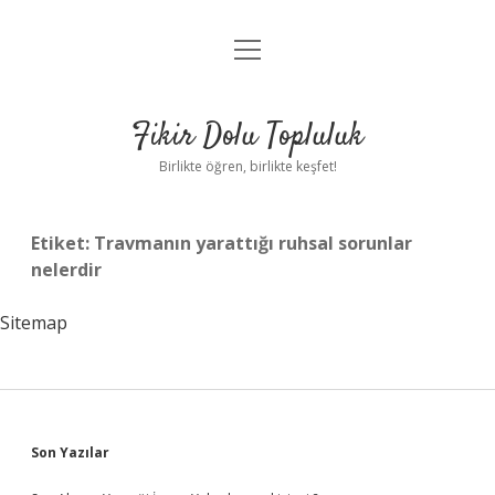
menüyü
Anasayfa
aç
Gizlilik Politikası
Fikir Dolu Topluluk
Yasal Uyarı
Birlikte öğren, birlikte keşfet!
Hakkımızda
Etiket:
Travmanın yarattığı ruhsal sorunlar
nelerdir
Sitemap
Sidebar
Son Yazılar