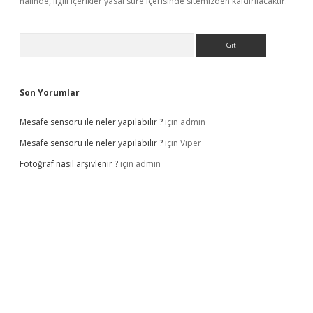
halinde, ilgili içerikler yasal süre içerisinde sitemizden kaldırılacaktır.
Arama
Son Yorumlar
Mesafe sensörü ile neler yapılabilir ?
için
admin
Mesafe sensörü ile neler yapılabilir ?
için
Viper
Fotoğraf nasıl arşivlenir ?
için
admin
r