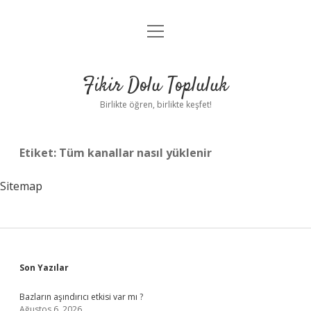
menüyü
Anasayfa
aç
Gizlilik Politikası
Fikir Dolu Topluluk
Yasal Uyarı
Birlikte öğren, birlikte keşfet!
Hakkımızda
Etiket:
Tüm kanallar nasıl yüklenir
Sitemap
Sidebar
Son Yazılar
Bazların aşındırıcı etkisi var mı ?
Ağustos 6, 2026