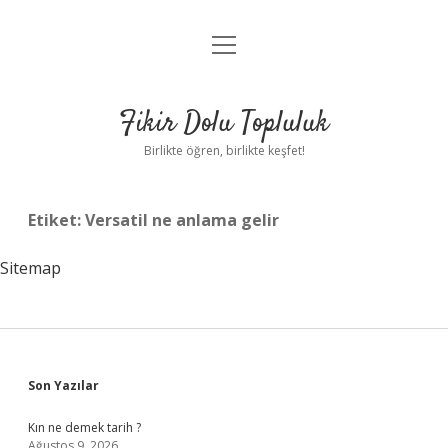
menüyü
Anasayfa
aç
Gizlilik Politikası
Fikir Dolu Topluluk
Yasal Uyarı
Birlikte öğren, birlikte keşfet!
Hakkımızda
Etiket:
Versatil ne anlama gelir
Sitemap
Sidebar
Son Yazılar
Kın ne demek tarih ?
Ağustos 9, 2026