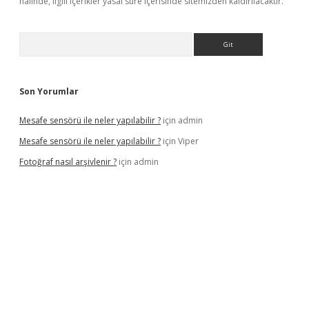
halinde, ilgili içerikler yasal süre içerisinde sitemizden kaldırılacaktır.
Arama
Son Yorumlar
Mesafe sensörü ile neler yapılabilir ?
için
admin
Mesafe sensörü ile neler yapılabilir ?
için
Viper
Fotoğraf nasıl arşivlenir ?
için
admin
texper güncel
ilbet yeni giriş adresi
betexper