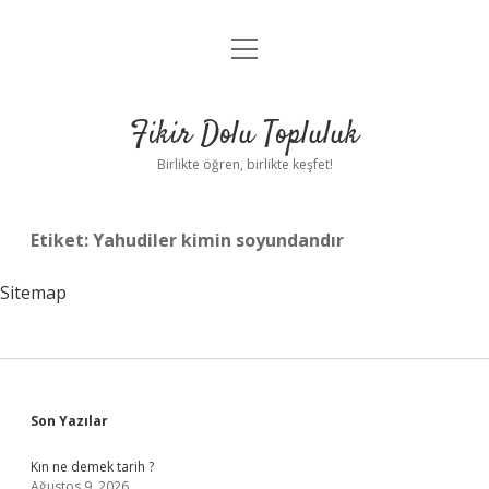
menüyü
Anasayfa
aç
Gizlilik Politikası
Fikir Dolu Topluluk
Yasal Uyarı
Birlikte öğren, birlikte keşfet!
Hakkımızda
Etiket:
Yahudiler kimin soyundandır
Sitemap
Sidebar
Son Yazılar
Kın ne demek tarih ?
Ağustos 9, 2026