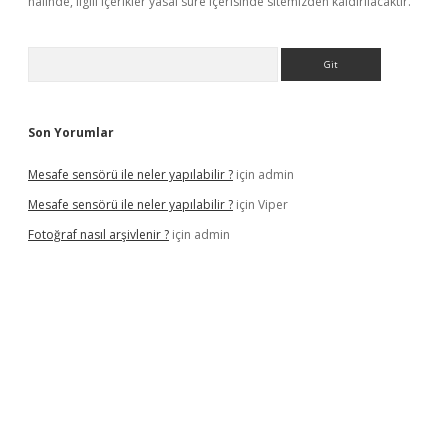
halinde, ilgili içerikler yasal süre içerisinde sitemizden kaldırılacaktır.
Arama
Son Yorumlar
Mesafe sensörü ile neler yapılabilir ?
için
admin
Mesafe sensörü ile neler yapılabilir ?
için
Viper
Fotoğraf nasıl arşivlenir ?
için
admin
texper güncel
ilbet yeni giriş adresi
betexper