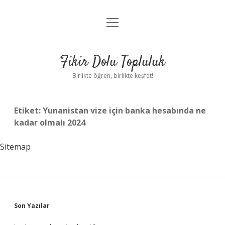
menüyü
Anasayfa
aç
Gizlilik Politikası
Fikir Dolu Topluluk
Yasal Uyarı
Birlikte öğren, birlikte keşfet!
Hakkımızda
Etiket:
Yunanistan vize için banka hesabında ne
kadar olmalı 2024
Sitemap
Sidebar
Son Yazılar