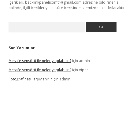
içerikleri,
backlinkpanelicomtr@gmail.com
adresine bildirmeniz
halinde, ilgili içerikler yasal süre içerisinde sitemizden kaldırılacaktır.
Arama
Son Yorumlar
Mesafe sensörü ile neler yapılabilir ?
için
admin
Mesafe sensörü ile neler yapılabilir ?
için
Viper
Fotoğraf nasıl arşivlenir ?
için
admin
texper güncel
ilbet yeni giriş adresi
betexper